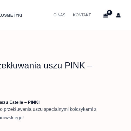
KOSMETYKI
O NAS
KONTAKT
zekłuwania uszu PINK –
szu Estelle – PINK!
o przekłuwania uszu specialnymi kolczykami z
arowskiego!