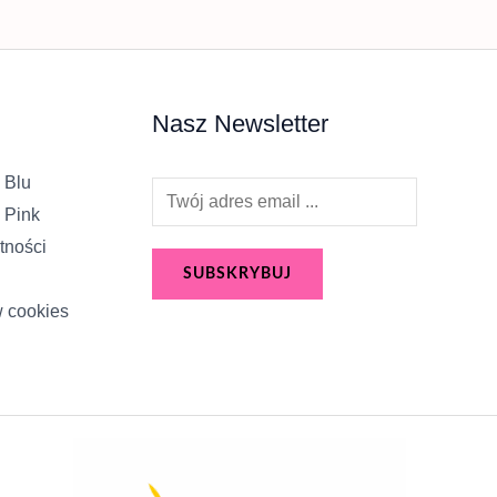
Nasz Newsletter
 Blu
E
 Pink
m
tności
a
SUBSKRYBUJ
i
w cookies
l
*