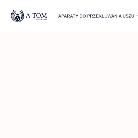
Przejdź
do
APARATY DO PRZEKŁUWANIA USZU
treści