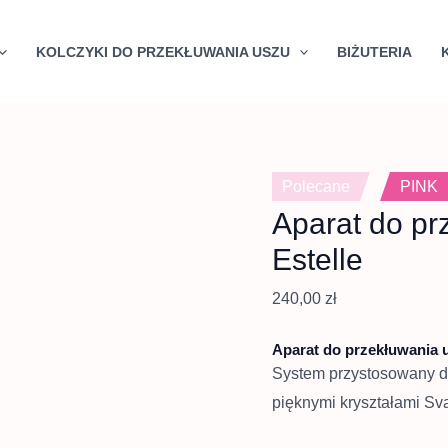
Quantity
KOLCZYKI DO PRZEKŁUWANIA USZU
BIŻUTERIA
Polecane
PINK
Aparat do pr
Estelle
240,00
zł
Aparat do przekłuwania u
System przystosowany d
pięknymi kryształami Sv