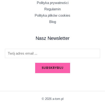
Polityka prywatności
Regulamin
Polityka plików cookies
Blog
Nasz Newsletter
E
m
a
SUBSKRYBUJ
i
l
*
© 2026 a-tom.pl