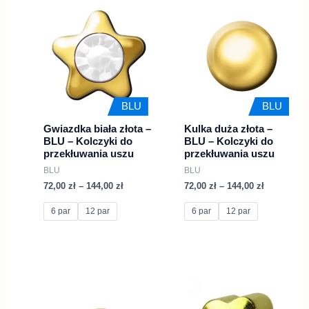
Zakres
Zakres
Ten
Ten
cen:
cen:
produkt
produkt
od
od
72,00 zł
72,00 zł
ma
ma
do
do
wiele
144,00 zł
wiele
144,00 zł
wariantów.
wariantów.
Opcje
Opcje
BLU
BLU
można
można
Gwiazdka biała złota –
Kulka duża złota –
wybrać
wybrać
BLU – Kolczyki do
BLU – Kolczyki do
na
na
przekłuwania uszu
przekłuwania uszu
BLU
BLU
stronie
stronie
72,00
zł
–
144,00
zł
72,00
zł
–
144,00
zł
produktu
produktu
6 par
12 par
6 par
12 par
Zakres
Zakres
Ten
Ten
cen:
cen:
produkt
produkt
od
od