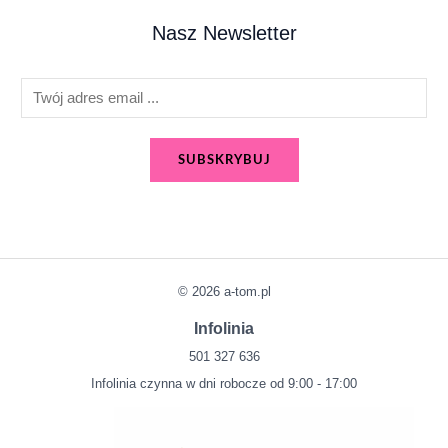
Nasz Newsletter
E
m
a
SUBSKRYBUJ
i
l
*
© 2026 a-tom.pl
Infolinia
501 327 636
Infolinia czynna w dni robocze od 9:00 - 17:00