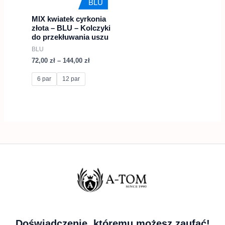
BLU
można
MIX kwiatek cyrkonia
wybrać
złota – BLU – Kolczyki
na
do przekłuwania uszu
BLU
stronie
72,00
zł
–
144,00
zł
produktu
6 par
12 par
Doświadczenie, któremu możesz zaufać!