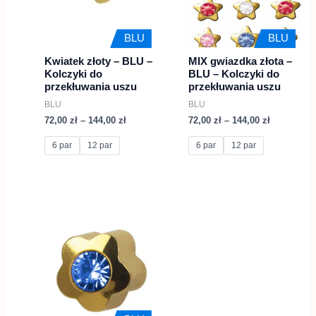
wariantów.
wariantów.
Opcje
Opcje
BLU
BLU
można
można
Kwiatek złoty – BLU –
MIX gwiazdka złota –
wybrać
wybrać
Kolczyki do
BLU – Kolczyki do
na
na
przekłuwania uszu
przekłuwania uszu
BLU
BLU
stronie
stronie
72,00
zł
–
144,00
zł
72,00
zł
–
144,00
zł
produktu
produktu
6 par
12 par
6 par
12 par
Zakres
Ten
cen:
produkt
od
72,00 zł
ma
do
wiele
144,00 zł
wariantów.
Opcje