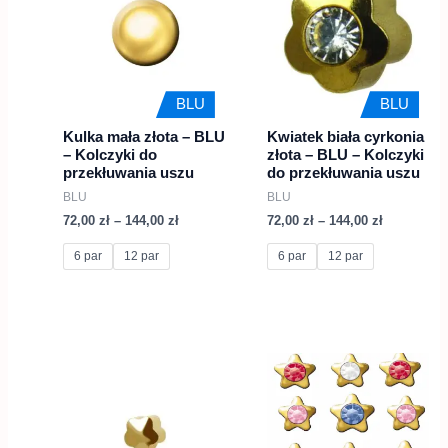
72,00 zł
72,00 zł
ma
ma
do
do
wiele
144,00 zł
wiele
144,00 zł
wariantów.
wariantów.
Opcje
Opcje
BLU
BLU
można
można
Kulka mała złota – BLU
Kwiatek biała cyrkonia
wybrać
wybrać
– Kolczyki do
złota – BLU – Kolczyki
na
na
przekłuwania uszu
do przekłuwania uszu
BLU
BLU
stronie
stronie
72,00
zł
–
144,00
zł
72,00
zł
–
144,00
zł
produktu
produktu
6 par
12 par
6 par
12 par
Zakres
Zakres
Ten
Ten
cen:
cen:
produkt
produkt
od
od
72,00 zł
72,00 zł
ma
ma
do
do
wiele
144,00 zł
wiele
144,00 zł