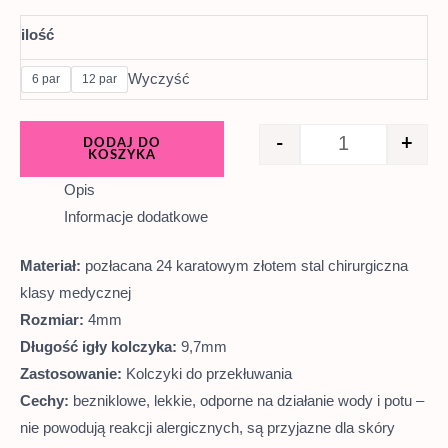
ilość
Wyczyść
6 par
12 par
-
+
DODAJ DO
KOSZYKA
Opis
Informacje dodatkowe
Materiał:
pozłacana 24 karatowym złotem stal chirurgiczna
klasy medycznej
Rozmiar:
4mm
Długość igły kolczyka:
9,7mm
Zastosowanie:
Kolczyki do przekłuwania
Cechy:
bezniklowe, lekkie, odporne na działanie wody i potu –
nie powodują reakcji alergicznych, są przyjazne dla skóry