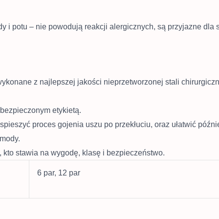
y i potu – nie powodują reakcji alergicznych, są przyjazne dla 
wykonane z najlepszej jakości nieprzetworzonej stali chirurg
abezpieczonym etykietą.
yspieszyć proces gojenia uszu po przekłuciu, oraz ułatwić późn
 mody.
o, kto stawia na wygodę, klasę i bezpieczeństwo.
6 par, 12 par