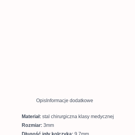
Opis
Informacje dodatkowe
Materiał:
stal chirurgiczna klasy medycznej
Rozmiar:
3mm
Długość igły kolczyka:
9,7mm