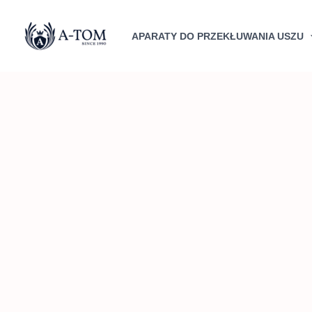
Przejdź
do
APARATY DO PRZEKŁUWANIA USZU
treści