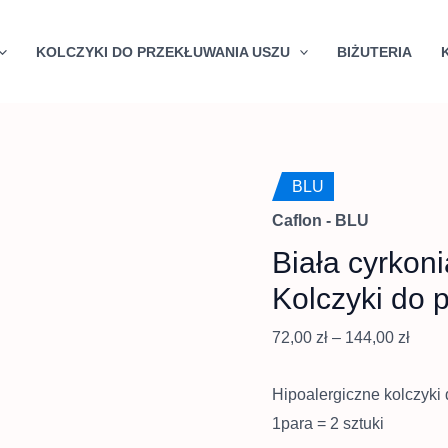
Quantity
Zakr
cen:
KOLCZYKI DO PRZEKŁUWANIA USZU
BIŻUTERIA
od
72,00
do
144,0
BLU
Caflon - BLU
Biała cyrkon
Kolczyki do 
72,00
zł
–
144,00
zł
Hipoalergiczne kolczyki 
1para = 2 sztuki