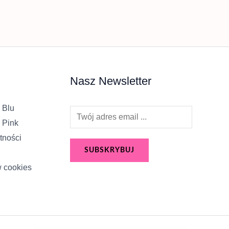
Nasz Newsletter
 Blu
E
 Pink
m
tności
a
SUBSKRYBUJ
i
w cookies
l
*