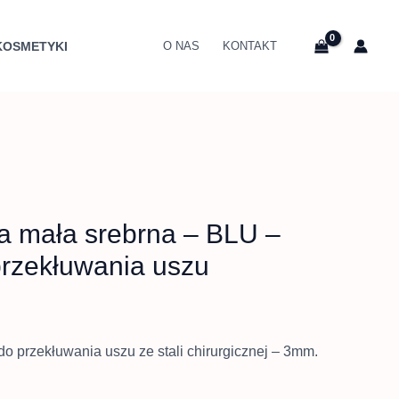
es
KOSMETYKI
O NAS
KONTAKT
 zł
0 zł
ia mała srebrna – BLU –
przekłuwania uszu
do przekłuwania uszu ze stali chirurgicznej – 3mm.