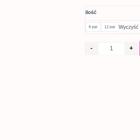
ilość
Wyczyść
6 par
12 par
-
+