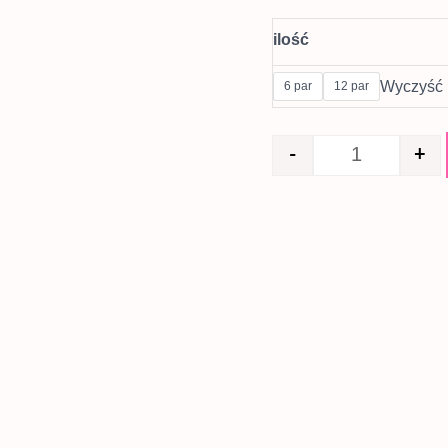
ilość
Wyczyść
6 par
12 par
-
+