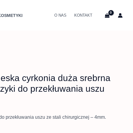
es
KOSMETYKI
O NAS
KONTAKT
 zł
0 zł
eska cyrkonia duża srebrna
zyki do przekłuwania uszu
do przekłuwania uszu ze stali chirurgicznej – 4mm.