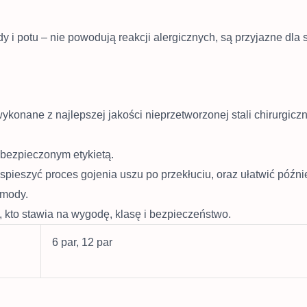
y i potu – nie powodują reakcji alergicznych, są przyjazne dla 
wykonane z najlepszej jakości nieprzetworzonej stali chirurg
abezpieczonym etykietą.
yspieszyć proces gojenia uszu po przekłuciu, oraz ułatwić późn
 mody.
o, kto stawia na wygodę, klasę i bezpieczeństwo.
6 par, 12 par