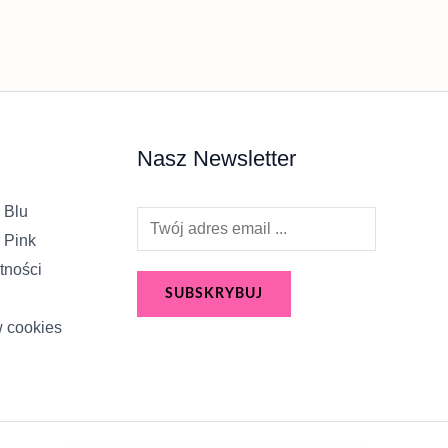
Nasz Newsletter
 Blu
E
 Pink
m
tności
a
SUBSKRYBUJ
i
w cookies
l
*