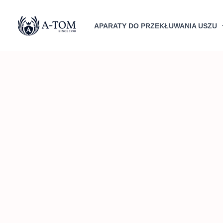
Przejdź
do
APARATY DO PRZEKŁUWANIA USZU
treści