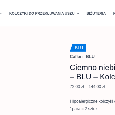
Quantity
Zakr
cen:
KOLCZYKI DO PRZEKŁUWANIA USZU
BIŻUTERIA
od
72,00
do
144,0
BLU
Caflon - BLU
Ciemno niebi
– BLU – Kolc
72,00
zł
–
144,00
zł
Hipoalergiczne kolczyki 
1para = 2 sztuki