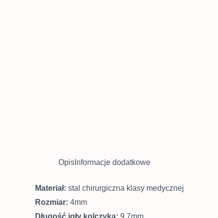
Opis
Informacje dodatkowe
Materiał:
stal chirurgiczna klasy medycznej
Rozmiar:
4mm
Długość igły kolczyka:
9,7mm