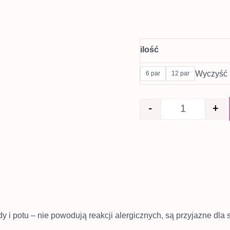
ilość
Wyczyść
6 par
12 par
-
+
y i potu – nie powodują reakcji alergicznych, są przyjazne dla 