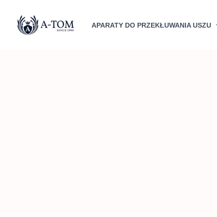
Przejdź
do
APARATY DO PRZEKŁUWANIA USZU
treści