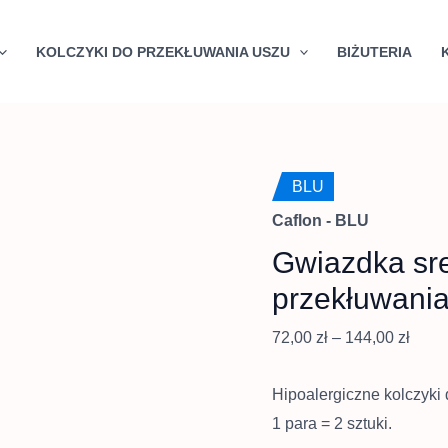
Quantity
Zakr
cen:
KOLCZYKI DO PRZEKŁUWANIA USZU
BIŻUTERIA
od
72,00
do
144,0
BLU
Caflon - BLU
Gwiazdka sre
przekłuwani
72,00
zł
–
144,00
zł
Hipoalergiczne kolczyki 
1 para = 2 sztuki.