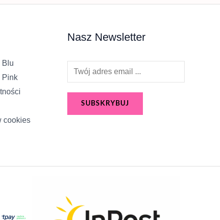
Nasz Newsletter
 Blu
E
 Pink
m
tności
a
SUBSKRYBUJ
i
w cookies
l
*