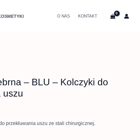
es
KOSMETYKI
O NAS
KONTAKT
 zł
0 zł
brna – BLU – Kolczyki do
a uszu
do przekłuwania uszu ze stali chirurgicznej.