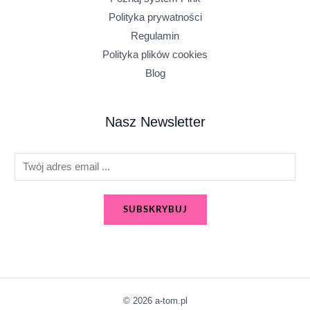
Polityka prywatności
Regulamin
Polityka plików cookies
Blog
Nasz Newsletter
E
m
a
SUBSKRYBUJ
i
l
*
© 2026 a-tom.pl