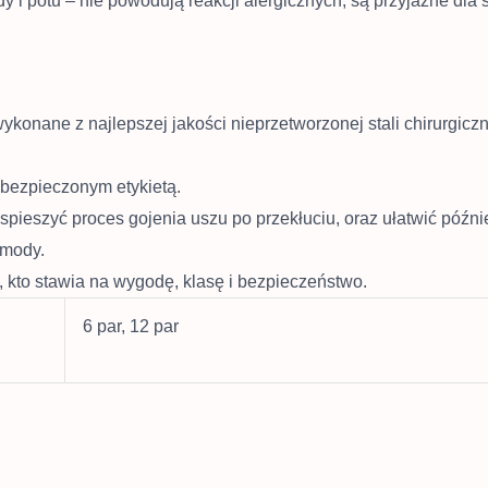
y i potu – nie powodują reakcji alergicznych, są przyjazne dla 
wykonane z najlepszej jakości nieprzetworzonej stali chirurg
abezpieczonym etykietą.
yspieszyć proces gojenia uszu po przekłuciu, oraz ułatwić późn
 mody.
o, kto stawia na wygodę, klasę i bezpieczeństwo.
6 par, 12 par