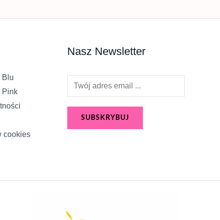
Nasz Newsletter
 Blu
E
 Pink
m
tności
a
SUBSKRYBUJ
i
w cookies
l
*