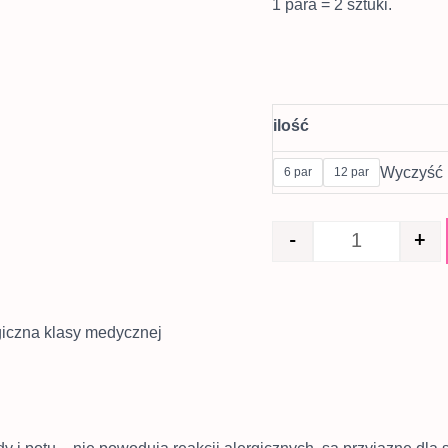
1 para = 2 sztuki.
ilość
Wyczyść
6 par
12 par
-
+
giczna klasy medycznej