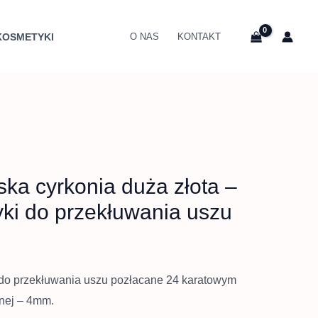
es
KOSMETYKI
O NAS
KONTAKT
 zł
0 zł
ska cyrkonia duża złota –
ki do przekłuwania uszu
 do przekłuwania uszu pozłacane 24 karatowym
znej – 4mm.