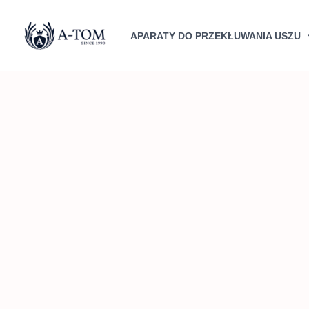
Przejdź
do
APARATY DO PRZEKŁUWANIA USZU
treści