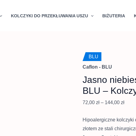
Quantity
Zakr
cen:
KOLCZYKI DO PRZEKŁUWANIA USZU
BIŻUTERIA
od
72,00
do
144,0
BLU
Caflon - BLU
Jasno niebie
BLU – Kolczy
72,00
zł
–
144,00
zł
Hipoalergiczne kolczyki
złotem ze stali chirurgic