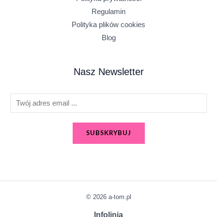
Regulamin
Polityka plików cookies
Blog
Nasz Newsletter
E
m
a
SUBSKRYBUJ
i
l
*
© 2026 a-tom.pl
Infolinia