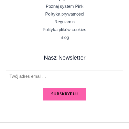
Poznaj system Pink
Polityka prywatności
Regulamin
Polityka plików cookies
Blog
Nasz Newsletter
E
m
a
SUBSKRYBUJ
i
l
*