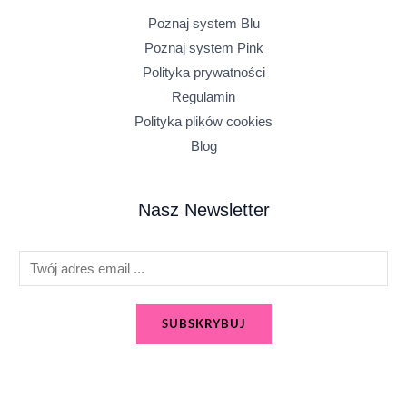
Poznaj system Blu
Poznaj system Pink
Polityka prywatności
Regulamin
Polityka plików cookies
Blog
Nasz Newsletter
E
m
a
SUBSKRYBUJ
i
l
*