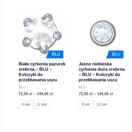
Zakres
Zakres
Ten
Ten
cen:
cen:
produkt
produkt
od
od
72,00 zł
72,00 zł
ma
ma
do
do
wiele
144,00 zł
wiele
144,00 zł
wariantów.
wariantów.
Opcje
Opcje
BLU
BLU
można
można
Biała cyrkonia pazurek
Jasno niebieska
wybrać
wybrać
srebrna – BLU –
cyrkonia duża srebrna
na
na
Kolczyki do
– BLU – Kolczyki do
przekłuwania uszu
przekłuwania uszu
stronie
stronie
BLU
BLU
produktu
produktu
72,00
zł
–
144,00
zł
72,00
zł
–
144,00
zł
6 par
12 par
6 par
12 par