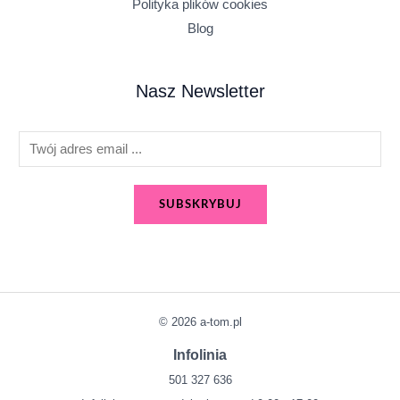
Polityka plików cookies
Blog
Nasz Newsletter
E
m
a
SUBSKRYBUJ
i
l
*
© 2026 a-tom.pl
Infolinia
501 327 636