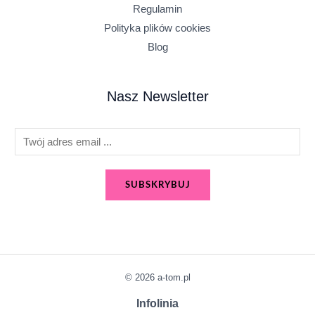
Regulamin
Polityka plików cookies
Blog
Nasz Newsletter
E
m
a
SUBSKRYBUJ
i
l
*
© 2026 a-tom.pl
Infolinia