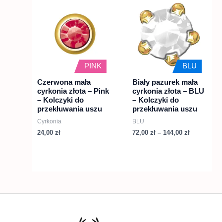
cen:
produkt
od
72,00 zł
ma
do
wiele
144,00 zł
wariantów.
Opcje
PINK
BLU
można
Czerwona mała
Biały pazurek mała
cyrkonia złota – Pink
cyrkonia złota – BLU
wybrać
– Kolczyki do
– Kolczyki do
na
przekłuwania uszu
przekłuwania uszu
stronie
Cyrkonia
BLU
produktu
24,00
zł
72,00
zł
–
144,00
zł