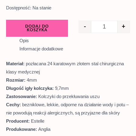
Dostępność:
Na stanie
-
+
DODAJ DO
KOSZYKA
Opis
Informacje dodatkowe
Materiał:
pozłacana 24 karatowym złotem stal chirurgiczna
klasy medycznej
Rozmiar:
4mm
Długość igły kolczyka:
9,7mm
Zastosowanie:
Kolczyki do przekłuwania uszu
Cechy:
bezniklowe, lekkie, odporne na działanie wody i potu –
nie powodują reakcji alergicznych, są przyjazne dla skóry
Producent:
Estelle
Produkowane:
Anglia