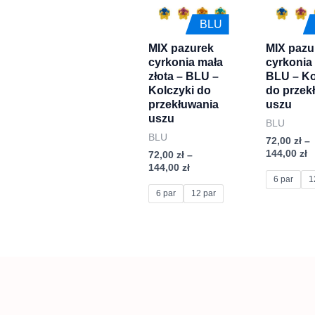
144,00 zł
1
wiele
wiele
BLU
wariantów.
wariantów
MIX pazurek
MIX pazu
Opcje
Opcje
cyrkonia mała
cyrkonia 
można
można
złota – BLU –
BLU – Ko
wybrać
wybrać
Kolczyki do
do przek
przekłuwania
uszu
na
na
uszu
BLU
stronie
stronie
BLU
72,00
zł
–
produktu
produktu
144,00
zł
72,00
zł
–
144,00
zł
6 par
1
6 par
12 par