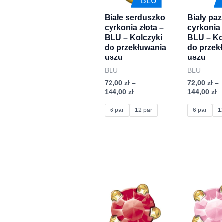
BLU
wariantów.
wariantów
Białe serduszko
Biały pa
Opcje
Opcje
cyrkonia złota –
cyrkonia 
można
można
BLU – Kolczyki
BLU – Ko
wybrać
wybrać
do przekłuwania
do przek
uszu
uszu
na
na
BLU
BLU
stronie
stronie
72,00
zł
–
72,00
zł
–
produktu
produktu
144,00
zł
144,00
zł
6 par
12 par
6 par
1
Zakres
Z
Ten
Ten
cen:
c
produkt
produkt
od
o
72,00 zł
7
ma
ma
do
d