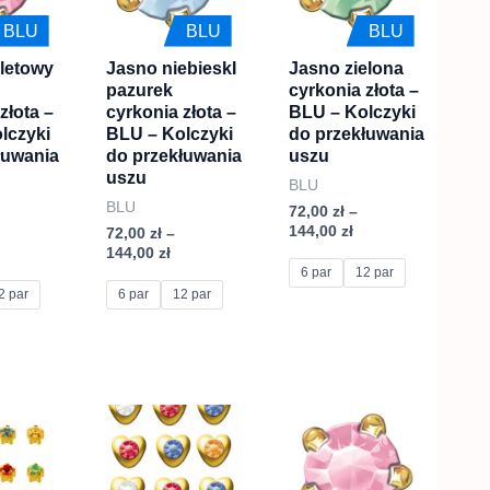
44,00 zł
144,00 zł
144,00 zł
wiele
wiele
BLU
BLU
BLU
.
wariantów.
wariantów.
oletowy
Jasno niebieskI
Jasno zielona
Opcje
Opcje
pazurek
cyrkonia złota –
można
można
złota –
cyrkonia złota –
BLU – Kolczyki
wybrać
wybrać
lczyki
BLU – Kolczyki
do przekłuwania
łuwania
do przekłuwania
uszu
na
na
uszu
BLU
stronie
stronie
BLU
72,00
zł
–
produktu
produktu
144,00
zł
72,00
zł
–
144,00
zł
6 par
12 par
2 par
6 par
12 par
akres
Zakres
Zakres
Ten
Ten
en:
cen:
cen:
produkt
produkt
d
od
od
2,00 zł
72,00 zł
72,00 zł
ma
ma
o
do
do