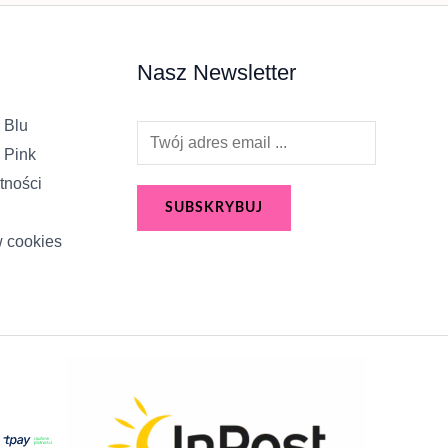
Nasz Newsletter
 Blu
E
 Pink
m
tności
a
SUBSKRYBUJ
i
w cookies
l
*