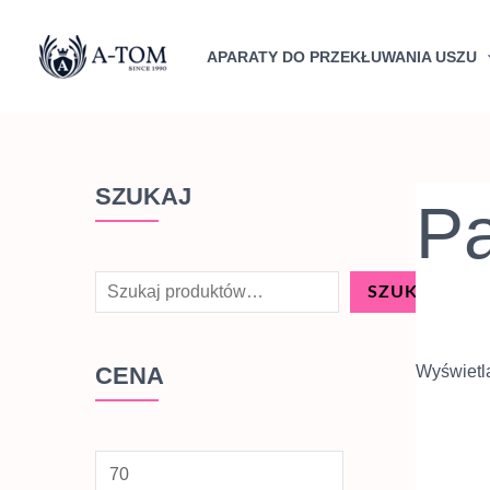
Przejdź
C
C
S
do
e
e
APARATY DO PRZEKŁUWANIA USZU
z
treści
n
n
u
a
a
k
m
m
i
a
SZUKAJ
a
Pa
n
x
j
SZUKAJ
CENA
Wyświetl