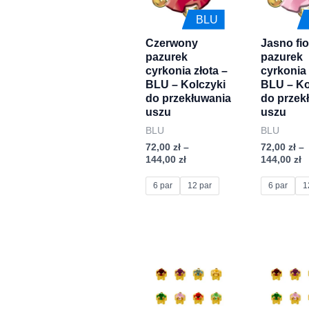
144,00 zł
1
wiele
wiele
BLU
wariantów.
wariantów
Czerwony
Jasno fi
Opcje
Opcje
pazurek
pazurek
można
można
cyrkonia złota –
cyrkonia 
wybrać
wybrać
BLU – Kolczyki
BLU – Ko
do przekłuwania
do przek
na
na
uszu
uszu
stronie
stronie
BLU
BLU
produktu
produktu
72,00
zł
–
72,00
zł
–
144,00
zł
144,00
zł
6 par
12 par
6 par
1
Zakres
Z
Ten
Ten
cen:
c
produkt
produkt
od
o
72,00 zł
7
ma
ma
do
d