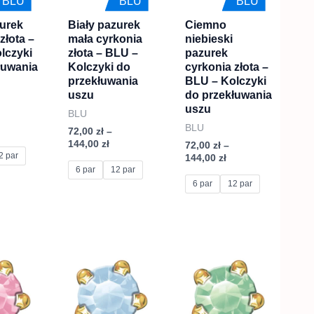
BLU
BLU
BLU
.
wariantów.
wariantów.
zurek
Biały pazurek
Ciemno
Opcje
Opcje
złota –
mała cyrkonia
niebieski
można
można
lczyki
złota – BLU –
pazurek
wybrać
wybrać
łuwania
Kolczyki do
cyrkonia złota –
przekłuwania
BLU – Kolczyki
na
na
uszu
do przekłuwania
stronie
stronie
uszu
BLU
produktu
produktu
BLU
72,00
zł
–
144,00
zł
72,00
zł
–
2 par
144,00
zł
6 par
12 par
6 par
12 par
akres
Zakres
Zakres
Ten
Ten
en:
cen:
cen:
produkt
produkt
d
od
od
2,00 zł
72,00 zł
72,00 zł
ma
ma
o
do
do