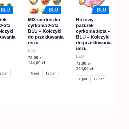
44,00 zł
144,00 zł
144,00 zł
wiele
wiele
BLU
BLU
BLU
.
wariantów.
wariantów.
rek
MIX serduszko
Różowy
Opcje
Opcje
złota –
cyrkonia złota –
pazurek
można
można
lczyki
BLU – Kolczyki
cyrkonia złota –
wybrać
wybrać
łuwania
do przekłuwania
BLU – Kolczyki
uszu
do przekłuwania
na
na
uszu
BLU
stronie
stronie
BLU
72,00
zł
–
produktu
produktu
144,00
zł
72,00
zł
–
144,00
zł
2 par
6 par
12 par
6 par
12 par