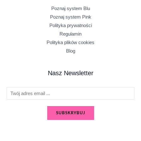
Poznaj system Blu
Poznaj system Pink
Polityka prywatności
Regulamin
Polityka plików cookies
Blog
Nasz Newsletter
E
m
a
SUBSKRYBUJ
i
l
*