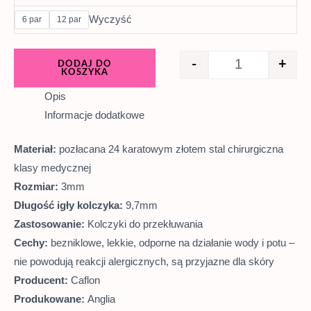
Wyczyść
6 par
12 par
-
+
DODAJ DO
KOSZYKA
Opis
Informacje dodatkowe
Materiał:
pozłacana 24 karatowym złotem stal chirurgiczna
klasy medycznej
Rozmiar:
3mm
Długość igły kolczyka:
9,7mm
Zastosowanie:
Kolczyki do przekłuwania
Cechy:
bezniklowe, lekkie, odporne na działanie wody i potu –
nie powodują reakcji alergicznych, są przyjazne dla skóry
Producent:
Caflon
Produkowane:
Anglia