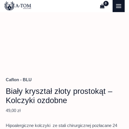
Przejdź
Quantity
MAI
do
ME
treści
Caflon - BLU
Biały kryształ złoty prostokąt –
Kolczyki ozdobne
49,00
zł
Hipoalergiczne kolczyki ze stali chirurgicznej pozłacane 24