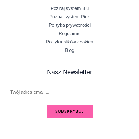
Poznaj system Blu
Poznaj system Pink
Polityka prywatności
Regulamin
Polityka plików cookies
Blog
Nasz Newsletter
E
m
a
SUBSKRYBUJ
i
l
*