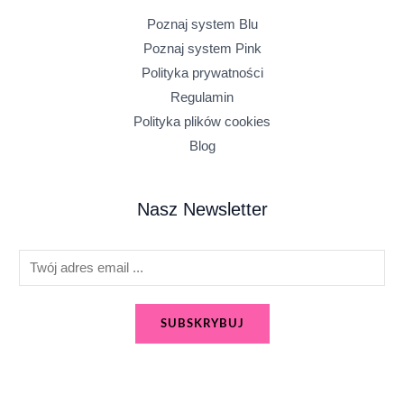
Poznaj system Blu
Poznaj system Pink
Polityka prywatności
Regulamin
Polityka plików cookies
Blog
Nasz Newsletter
E
m
a
SUBSKRYBUJ
i
l
*