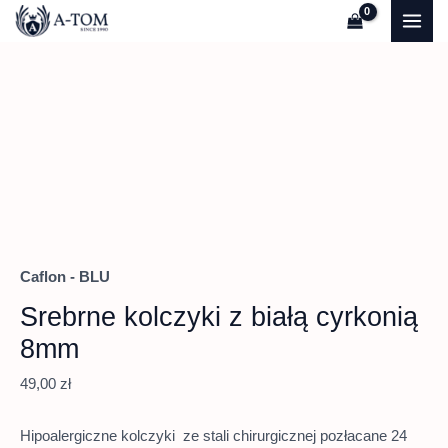
Przejdź
Quantity
MAI
do
ME
treści
Caflon - BLU
Srebrne kolczyki z białą cyrkonią
8mm
49,00
zł
Hipoalergiczne kolczyki ze stali chirurgicznej pozłacane 24