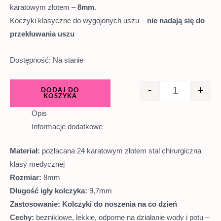
karatowym złotem –
8mm
.
Koczyki klasyczne do wygojonych uszu –
nie nadają się do
przekłuwania uszu
Dostępność:
Na stanie
-
+
DODAJ DO
KOSZYKA
Opis
Informacje dodatkowe
Materiał:
pozłacana 24 karatowym złotem stal chirurgiczna
klasy medycznej
Rozmiar:
8mm
Długość igły kolczyka:
9,7mm
Zastosowanie: Kolczyki do noszenia na co dzień
Cechy:
bezniklowe, lekkie, odporne na działanie wody i potu –