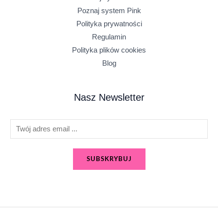
Poznaj system Pink
Polityka prywatności
Regulamin
Polityka plików cookies
Blog
Nasz Newsletter
E
m
a
SUBSKRYBUJ
i
l
*