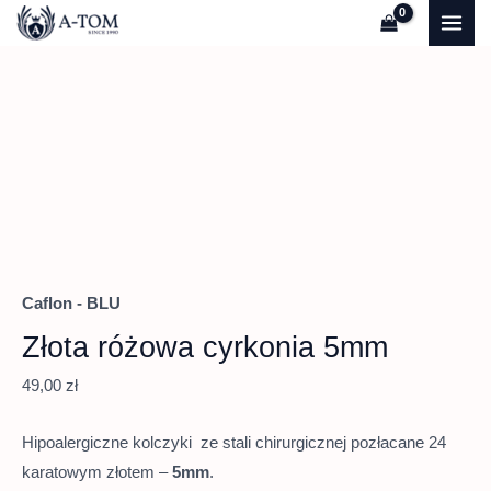
Przejdź
Quantity
MAI
do
ME
treści
Caflon - BLU
Złota różowa cyrkonia 5mm
49,00
zł
Hipoalergiczne kolczyki ze stali chirurgicznej pozłacane 24
karatowym złotem –
5
mm
.