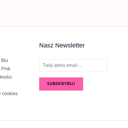
Nasz Newsletter
 Blu
E
 Pink
m
tności
a
SUBSKRYBUJ
i
w cookies
l
*