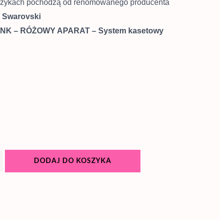
lczykach pochodzą od renomowanego producenta
–
Swarovski
INK – RÓŻOWY APARAT – System kasetowy
DODAJ DO KOSZYKA