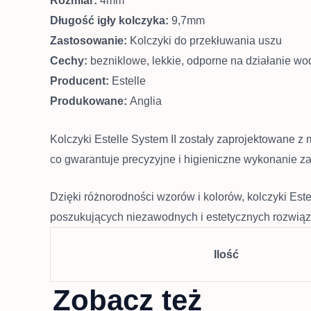
Rozmiar:
4mm
Długość igły kolczyka:
9,7mm
Zastosowanie:
Kolczyki do przekłuwania uszu
Cechy:
bezniklowe, lekkie, odporne na działanie wod
Producent:
Estelle
Produkowane:
Anglia
Kolczyki Estelle System II zostały zaprojektowane z 
co gwarantuje precyzyjne i higieniczne wykonanie z
Dzięki różnorodności wzorów i kolorów, kolczyki Est
poszukujących niezawodnych i estetycznych rozwiąz
Ilość
Zobacz też