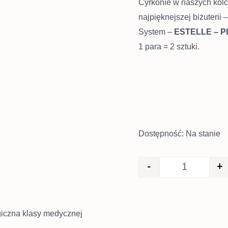
Cyrkonie w naszych ko
najpięknejszej biżuterii 
System –
ESTELLE – P
1 para = 2 sztuki.
Dostępność:
Na stanie
-
+
giczna klasy medycznej