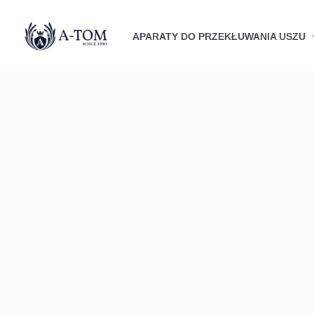
Przejdź
do
APARATY DO PRZEKŁUWANIA USZU
treści