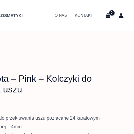
KOSMETYKI
O NAS
KONTAKT
ta – Pink – Kolczyki do
a uszu
 do przekłuwania uszu pozłacane 24 karatowym
znej – 4mm.