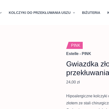
Quantity
KOLCZYKI DO PRZEKŁUWANIA USZU
BIŻUTERIA
PINK
Estelle - PINK
Gwiazdka zło
przekłuwani
24,00
zł
Hipoalergiczne kolczyki
złotem ze stali chirurgic