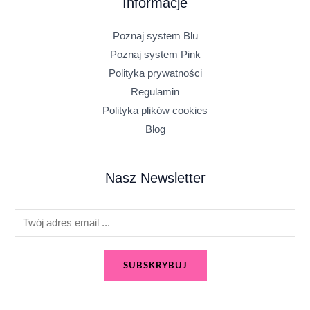
Informacje
Poznaj system Blu
Poznaj system Pink
Polityka prywatności
Regulamin
Polityka plików cookies
Blog
Nasz Newsletter
E
m
a
SUBSKRYBUJ
i
l