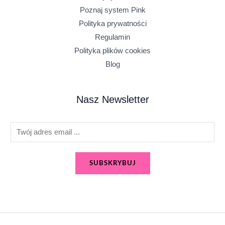
Poznaj system Pink
Polityka prywatności
Regulamin
Polityka plików cookies
Blog
Nasz Newsletter
E
m
a
SUBSKRYBUJ
i
l
*